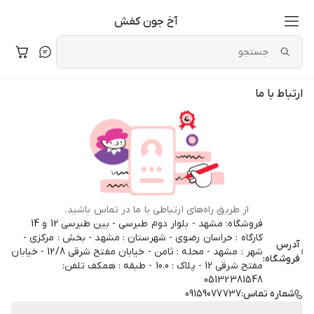
آخ جون کفش
ارتباط با ما
از طریق راه‌های ارتباطی با ما در تماس باشید.
فروشگاه: مشهد - بلوار دوم طبرسی - بین طبرسی 12 و 14
کارگاه : خراسان رضوی - شهرستان : مشهد - بخش : مرکزی -
آدرس
شهر : مشهد - محله : ثامن - خیابان مفتح شرقی 12/8 - خیابان
فروشگاه:
مفتح شرقی 12 - پلاک : 10.0 - طبقه : همکف تلفن:
05132381548
شماره تماس:
09159077737