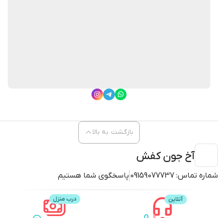
بازگشت به بالا
آخ جون کفش
شماره تماس:
09159077737
پاسخگوی شما هستیم